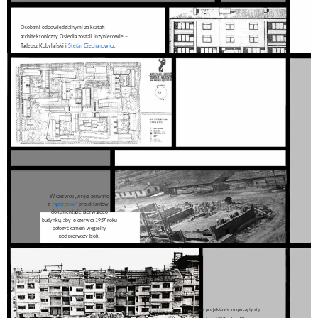
Osobami odpowiedzialnymi za kształt
architektoniczny Osiedla zostali inżynierowie –
Tadeusz Kobylański i
Stefan Ciechanowicz
.
W czerwcu „wręcz zerwano
z
rajzbretów
” projektantów
dokumentację pierwszego
budynku, aby 6 czerwca 1957 roku
położyć kamień węgielny
pod pierwszy blok.
Prace projektowe rozpoczęły się