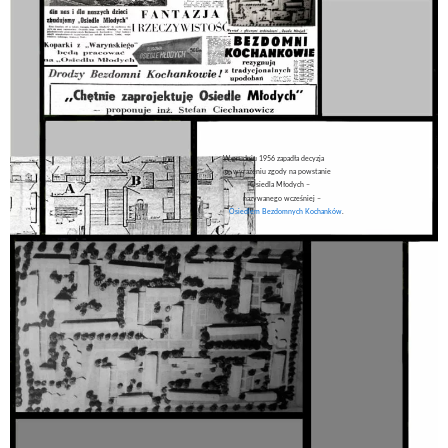
W grudniu 1956 zapadła decyzja
o wyrażeniu zgody na powstanie
Osiedla Młodych –
nazywanego wcześniej –
Osiedlem Bezdomnych Kochanków
.